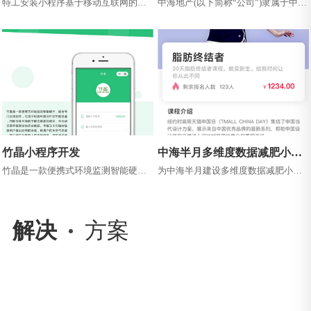
特工安装小程序基于移动互联网的装
中海地产(以下简称“公司”)隶属于中国
修安装服务平台，用户可以使用这款
建筑集团有限公司，1979年创立于香
软件快速的发布订单，轻松地找到优
港，1992年在香港联交所...
秀的...
竹晶小程序开发
中海半月多维度数据减肥小程
序
竹晶是一款便携式环境监测智能硬
为中海半月建设多维度数据减肥小程
件，配合专门应用软件，可用于检测
序客户业务为传统女性减肥瘦身行
环境当中的甲醛含量判断所处环境的
业，之前都是有客服老师单独与客户
甲醛含...
联系，...
解决
方案