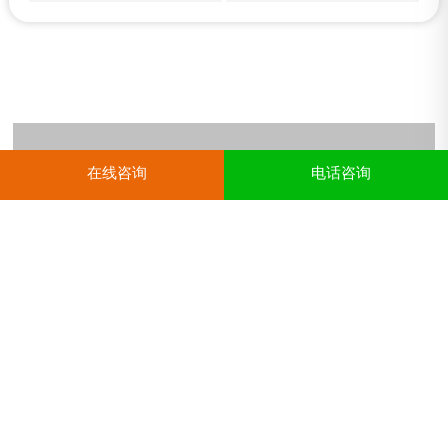
兴田科技
在线咨询
电话咨询
联系人：罗经理
邮箱：xingtiankeji@yeah.net
地 址：草山岭南路975号金域万科中心A栋1601
联系电话：
17661095540