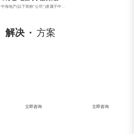
中海地产(以下简称“公司”)隶属于中国
建筑集团有限公司，1979年创立于香
港，1992年在香港联交所...
解决
方案
APP开发解决方案
网站建设解决方案
助力企业快速构建APP，高效实现移动
助力企业快速构建APP，高效实现移动
数字化转型
数字化转型
立即咨询
立即咨询