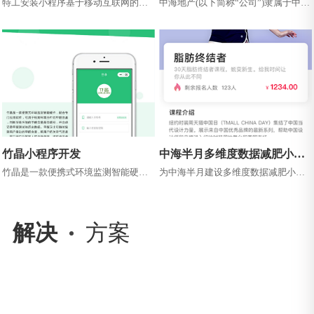
特工安装小程序基于移动互联网的装
中海地产(以下简称“公司”)隶属于中国
修安装服务平台，用户可以使用这款
建筑集团有限公司，1979年创立于香
软件快速的发布订单，轻松地找到优
港，1992年在香港联交所...
秀的...
竹晶小程序开发
中海半月多维度数据减肥小程
序
竹晶是一款便携式环境监测智能硬
为中海半月建设多维度数据减肥小程
件，配合专门应用软件，可用于检测
序客户业务为传统女性减肥瘦身行
环境当中的甲醛含量判断所处环境的
业，之前都是有客服老师单独与客户
甲醛含...
联系，...
解决
方案