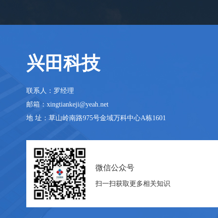
兴田科技
联系人：罗经理
邮箱：xingtiankeji@yeah.net
地 址：草山岭南路975号金域万科中心A栋1601
微信公众号
扫一扫获取更多相关知识