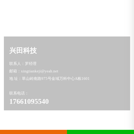
兴田科技
联系人：罗经理
邮箱：xingtiankeji@yeah.net
地 址：草山岭南路975号金域万科中心A栋1601
联系电话：
17661095540