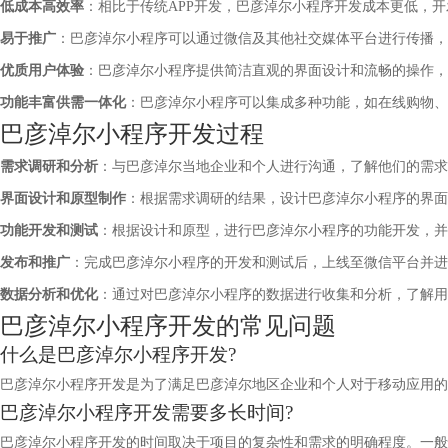
低成本高效率
：相比于传统APP开发，巴彦淖尔小程序开发成本更低，
易于推广
：巴彦淖尔小程序可以通过微信及其他社交媒体平台进行传播，
优质用户体验
：巴彦淖尔小程序提供简洁直观的界面设计和流畅的操作，
功能丰富供需一体化
：巴彦淖尔小程序可以集成多种功能，如在线购物、
巴彦淖尔小程序开发过程
需求调研和分析
：与巴彦淖尔当地企业和个人进行沟通，了解他们的需求
界面设计和原型制作
：根据需求调研的结果，设计巴彦淖尔小程序的界面
功能开发和测试
：根据设计和原型，进行巴彦淖尔小程序的功能开发，并
发布和推广
：完成巴彦淖尔小程序的开发和测试后，上线至微信平台并进
数据分析和优化
：通过对巴彦淖尔小程序的数据进行收集和分析，了解用
巴彦淖尔小程序开发的常见问题
什么是巴彦淖尔小程序开发?
巴彦淖尔小程序开发是为了满足巴彦淖尔地区企业和个人对于移动应用的
巴彦淖尔小程序开发需要多长时间?
巴彦淖尔小程序开发的时间取决于项目的复杂性和需求的明确程度。一般