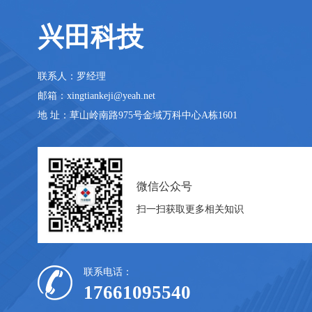
兴田科技
联系人：罗经理
邮箱：xingtiankeji@yeah.net
地 址：草山岭南路975号金域万科中心A栋1601
微信公众号
扫一扫获取更多相关知识
联系电话：
17661095540