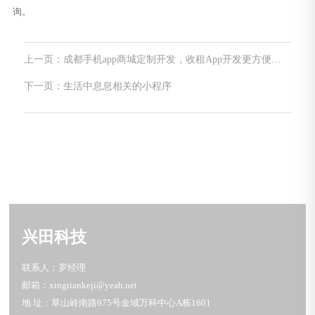
询。
上一页：成都手机app商城定制开发，收租App开发更方便的
租房服务
下一页：生活中息息相关的小程序
兴田科技
联系人：罗经理
邮箱：xingtiankeji@yeah.net
地 址：草山岭南路975号金域万科中心A栋1601