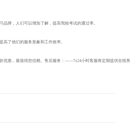
学习品牌，人们可以增加了解，提高驾校考试的通过率。
也提高了他们的服务形象和工作效率。
优惠，最值得您信赖。售后服务：——7x24小时客服将定期提供在线售