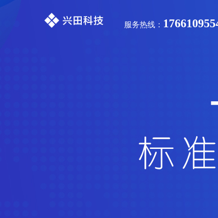
176610955
服务热线：