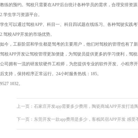
教练的预约。驾校只需要在APP后台统计各种学员的需求，合理安排资
2.学生学习资源平台。
学生可以通过驾校APP、科目一、科目四试题在线练习、各种驾驶实践
2.驾校APP开发的市场优势。
如今，工薪阶层和学生都是驾考的主要用户，他们对驾校的管理也有了新
驾校APP开发让驾校管理更加便捷，为驾驶员提供更多的学习便利，驾校
公司拥有一流的研发软硬件工程师，为您提供专业的软件开发、小程序开发
后支持，保持程序正常运行。24小时服务热线：185。
9527 1032。
上一页：石家庄开发app需要多少费用，陶瓷商城APP开发打造
下一页：东莞开发一款app费用是多少，客栈民宿APP开发 感