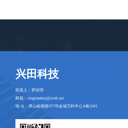
兴田科技
联系人：罗经理
邮箱：xingtiankeji@yeah.net
地 址：草山岭南路975号金域万科中心A栋1601