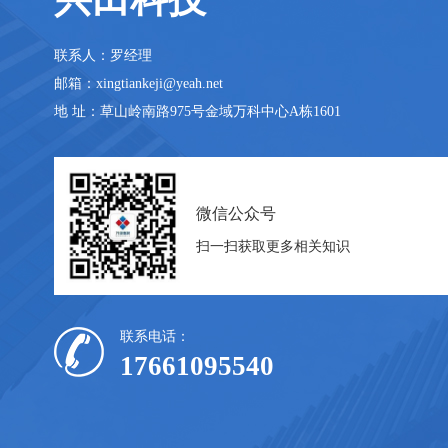
联系人：罗经理
邮箱：xingtiankeji@yeah.net
地 址：草山岭南路975号金域万科中心A栋1601
微信公众号
扫一扫获取更多相关知识
联系电话：
17661095540