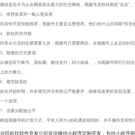
微信是迄今为止全网最真实最大的社交网络。视频号是粉丝都是“实名”、“
3、推荐体质对一般人更友善
抖音快手是智能推荐，视频号主要是点赞推荐。他们有什么区别呢?抖音
4、较短的支付链
抖音从引流到交易需要七步，视频号只需要两步。在视频号上从启动到完
5、散播的方式更强
从微信官方账号、朋友圈、微信支付，到小游戏、，当视频号和它们结合
上的大舞台。
6、规范较宽松
处在开始时期，许多规范并没有那么严格要求，能够迅速累积首批流量。
一个道理。
7、流量分配较公平
根据视频号的计算方式，平常人和大v的机遇是相同的，并不像抖音和快
兴田科技
软件开发
公司提供
微信小程序定制开发
，包括小程序商